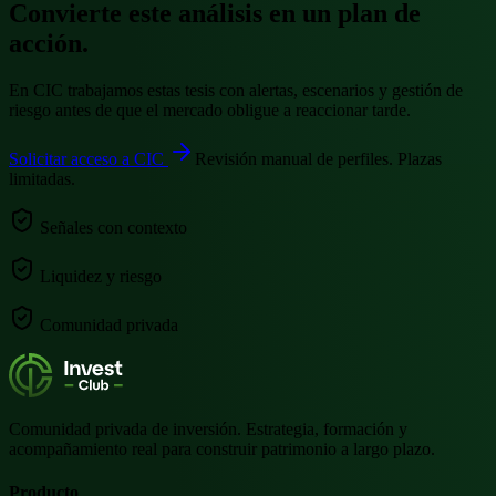
Convierte este análisis en un plan de
acción.
En CIC trabajamos estas tesis con alertas, escenarios y gestión de
riesgo antes de que el mercado obligue a reaccionar tarde.
Solicitar acceso a CIC
Revisión manual de perfiles. Plazas
limitadas.
Señales con contexto
Liquidez y riesgo
Comunidad privada
Comunidad privada de inversión. Estrategia, formación y
acompañamiento real para construir patrimonio a largo plazo.
Producto