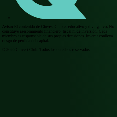
Aviso:
El contenido de Cinvest Club es educativo y divulgativo. No
constituye asesoramiento financiero, fiscal ni de inversión. Cada
miembro es responsable de sus propias decisiones. Invertir conlleva
riesgo de pérdida del capital.
©
2026
Cinvest Club.
Todos los derechos reservados.