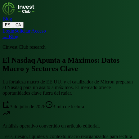
Blog
ES
CA
Login
Solicitar Acceso
←
Blog
Cinvest Club research
El Nasdaq Apunta a Máximos: Datos
Macro y Sectores Clave
La fortaleza macro de EE.UU. y el catalizador de Micron preparan
al Nasdaq para un asalto a máximos. El mercado ofrece
oportunidades clave fuera del radar.
3 de julio de 2026
3
min de lectura
Análisis operativo convertido en artículo editorial.
Tesis, riesgo, liquidez y contexto macro reorganizados para lectura