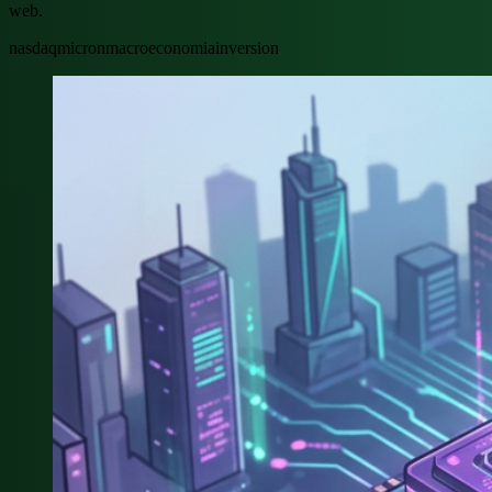
web.
nasdaq
micron
macroeconomia
inversion